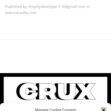
Published by shopifydeveloper310@gmail.com in
tedxmarseille.com
Manage Cookie Consent