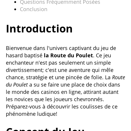
Questions Fréquemment Posées
Conclusion
Introduction
Bienvenue dans l'univers captivant du jeu de
hasard baptisé
la Route du Poulet
. Ce jeu
enchanteur n'est pas seulement un simple
divertissement; c'est une aventure qui mêle
chance, stratégie et une pincée de folie. La
Route
du Poulet
a su se faire une place de choix dans
le monde des casinos en ligne, attirant autant
les novices que les joueurs chevronnés.
Préparez-vous à découvrir les coulisses de ce
phénomène ludique!