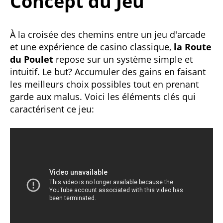
Concept du Jeu
À la croisée des chemins entre un jeu d'arcade
et une expérience de casino classique,
la Route
du Poulet
repose sur un système simple et
intuitif. Le but? Accumuler des gains en faisant
les meilleurs choix possibles tout en prenant
garde aux malus. Voici les éléments clés qui
caractérisent ce jeu: